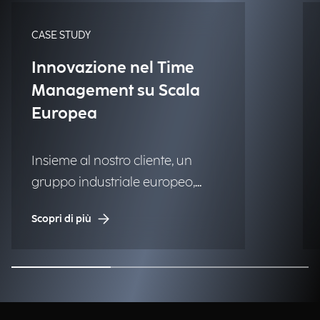
CASE STUDY
Innovazione nel Time
Management su Scala
Europea
Insieme al nostro cliente, un
gruppo industriale europeo,
abbiamo implementato una
Scopri di più
soluzione digitale per la gestione
delle presenze e dei maturati, con
l’obiettivo di semplificare i
processi HR e migliorare
l’esperienza dei dipendenti.