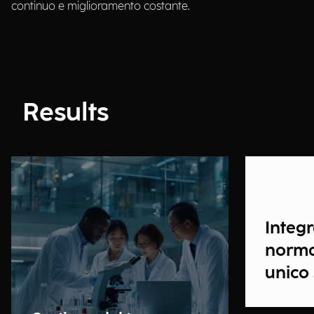
continuo e miglioramento costante.
Results
Integr
normat
unico