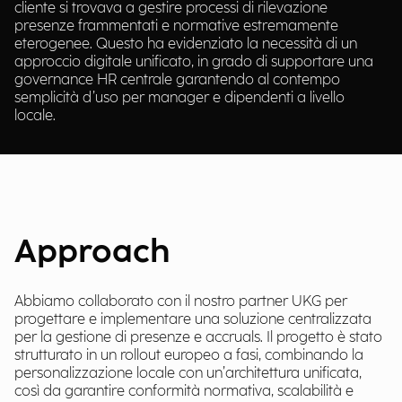
cliente si trovava a gestire processi di rilevazione
presenze frammentati e normative estremamente
eterogenee. Questo ha evidenziato la necessità di un
approccio digitale unificato, in grado di supportare una
governance HR centrale garantendo al contempo
semplicità d’uso per manager e dipendenti a livello
locale.
Approach
Abbiamo collaborato con il nostro partner UKG per
progettare e implementare una soluzione centralizzata
per la gestione di presenze e accruals. Il progetto è stato
strutturato in un rollout europeo a fasi, combinando la
personalizzazione locale con un’architettura unificata,
così da garantire conformità normativa, scalabilità e