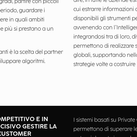
dire, in tutte le aziende e
radi, partire con piccoli
cui estrarre informazioni 
periodo, guardare i
disponibili gli strumenti p
ere in quali ambiti
avvenendo con l’Intelligenza
che più si prestano a un
integrandosi tra di loro,
permettono di realizzare s
nti è la scelta del partner
globali, supportando nell
viluppare algoritmi.
strategie volte a costruire
OMPETITIVO E IN
I sistemi basati su Privat
CISIVO GESTIRE LA
permettono di superare le 
 CUSTOMER