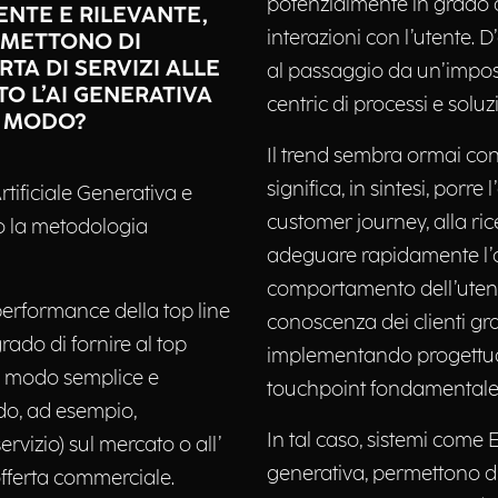
potenzialmente in grado d
NTE E RILEVANTE,
interazioni con l’utente. 
RMETTONO DI
TA DI SERVIZI ALLE
al passaggio da un’impost
TO L’AI GENERATIVA
centric di processi e solu
E MODO?
Il trend sembra ormai conso
significa, in sintesi, porre
rtificiale Generativa e
customer journey, alla ri
o la metodologia
adeguare rapidamente l’off
comportamento dell’utente
 performance della top line
conoscenza dei clienti graz
grado di fornire al top
implementando progettuali
n modo semplice e
touchpoint fondamentale 
do, ad esempio,
In tal caso, sistemi come 
rvizio) sul mercato o all’
generativa, permettono di 
’offerta commerciale.