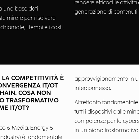
rendere efficaci le attività 
a una base dati
generazione di contenuti 
te mirate per risolvere
hiamate, i tempi e i costi.
 LA COMPETITIVITÀ È
approvvigionamento in un 
ONVERGENZA IT/OT
interconnesso.
CHAIN. COSA NON
NO TRASFORMATIVO
Altrettanto fondamentale è
ME IT/OT?
tutti i dispositivi dalle mi
competenze per la cyber
elco & Media, Energy &
in un piano trasformativo 
, Industry) è fondamentale