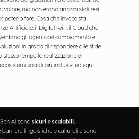
sistevano dei giacimenti d’oro, dei dati da
di valore, ma non erano ancora stati resi
er poterlo fare. Cosa che invece sta
 Artificiale, il Digital twin, il Cloud che,
 diventano gli agenti del cambiamento e
oluzioni in grado di rispondere alle sfide
o stesso tempo la realizzazione di
 ecosistemi sociali più inclusivi ed equi.
e Gen AI sono
sicuri e scalabili
,
barriere linguistiche e culturali e sono