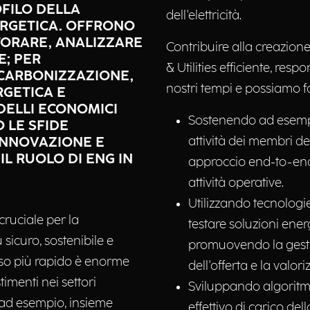
OFILO DELLA
dell'elettricità.
ERGETICA. OFFRONO
TORARE, ANALIZZARE
Contribuire alla creazion
E; PER
& Utilities efficiente, res
ECARBONIZZAZIONE,
nostri tempi e possiamo f
GETICA E
DELLI ECONOMICI
Sostenendo ad esempio
 LE SFIDE
 INNOVAZIONE E
attività dei membri d
IL RUOLO DI ENG IN
approccio end-to-end 
attività operative.
Utilizzando tecnologie
ruciale per la
testare soluzioni energ
 sicuro, sostenibile e
promuovendo la gesti
sso più rapido è enorme
dell'offerta e la valor
imenti nei settori
Sviluppando algoritmi 
ne, ad esempio, insieme
effettivo di carico dell