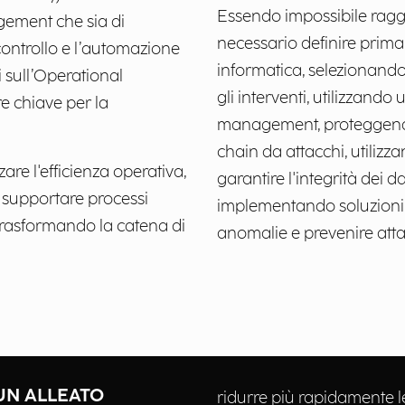
Essendo impossibile raggi
gement che sia di
necessario definire prima 
 controllo e l’automazione
informatica, selezionand
i sull’Operational
gli interventi, utilizzando
e chiave per la
management, proteggendo i 
chain da attacchi, utiliz
re l'efficienza operativa,
garantire l'integrità dei dat
i e supportare processi
implementando soluzioni di
 trasformando la catena di
anomalie e prevenire atta
UN ALLEATO
ridurre più rapidamente le