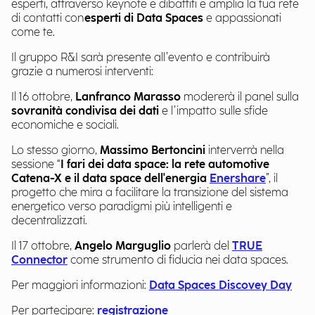
esperti, attraverso keynote e dibattiti e a
mplia la tua rete
di contatti con
esperti di Data Spaces
e appassionati
come te.
Il gruppo R&I sarà presente all’evento e contribuirà
grazie a numerosi interventi:
Il 16 ottobre,
Lanfranco Marasso
modererà il panel sulla
sovranità condivisa dei dati
e l’impatto sulle sfide
economiche e sociali.
Lo stesso giorno,
Massimo Bertoncini
interverrà nella
sessione “
I fari dei data space: la rete automotive
Catena-X e il data space dell'energia
Enershare
”, il
progetto che mira a facilitare la transizione del sistema
energetico verso paradigmi più intelligenti e
decentralizzati.
Il 17 ottobre,
Angelo Marguglio
parlerà del
TRUE
Connector
come strumento di fiducia nei data spaces.
Per maggiori informazioni:
Data Spaces Discovey Day
Per partecipare:
registrazione