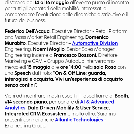
di Verona dal
14 al 16 maggio
all’evento punto di incontro
per tutti gli operatori della mobilità interessati a
comprendere l’evoluzione delle dinamiche distributive e il
futuro del business.
Federico Dell'Acqua
, Executive Director - Retail Platform
and Mass Market Retail Engineering,
Domenico
Murabito
, Executive Director –
Automotive Division
Engineering,
Noemi Maglio
, Senior Sales Manager
Engineering insieme a
Francesco Bossoni
, Direttore
Marketing e CRM – Gruppo Autoclub interverranno
mercoledì
15 maggio
alle
ore 14:00
nella
sala Rosa
con
uno
Speech
dal titolo:
“On & Off Line: guarda,
interagisci e acquista. Vivi un’esperienza di acquisto
senza confini”.
Vieni ad incontrare i nostri esperti. Ti aspettiamo al
Booth,
#
14 secondo piano
, per parlare di
AI & Advanced
Analytics
,
Data Driven Mobility & User Service,
Integrated CRM Ecosystem
e molto altro. Saranno
presenti con noi anche
Atlantic Technologies
-
Engineering Group.