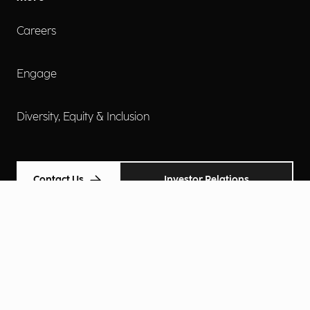
Careers
Engage
Diversity, Equity & Inclusion
Contact Us
Investor Relations
Termini d'uso
Accessibilità
Cookie Policy
Privacy Policy
Informative Privacy
Preferenze Privacy