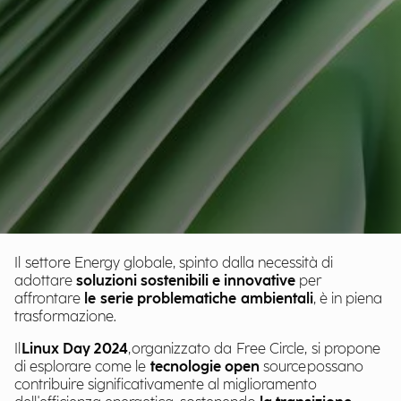
Il settore Energy globale, spinto dalla necessità di
adottare
soluzioni sostenibili e innovative
per
affrontare
le serie problematiche ambientali
, è in piena
trasformazione.
Il
Linux Day 2024
, organizzato da Free Circle, si propone
di esplorare come le
tecnologie open
source possano
contribuire significativamente al miglioramento