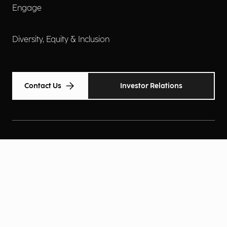
Engage
Diversity, Equity & Inclusion
Contact Us
Investor Relations
Termini d'uso
Accessibilità
Cookie Policy
Privacy Policy
Informative Privacy
Preferenze Privacy
© Engineering Ingegneria Informatica Spa 2026