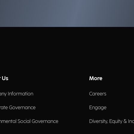
Ma
 Us
More
ny Information
Careers
rate Governance
Engage
nmental Social Governance
Diversity, Equity & In