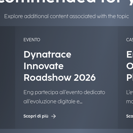
Explore additional content associated with the topic
EVENTO
CA
Dynatrace
E
Innovate
O
Roadshow 2026
P
c
Eng partecipa all'evento dedicato
L'
all'evoluzione digitale e
mo
all'innovazione tecnologica.
un
Scopri di più
Sco
int
Mo