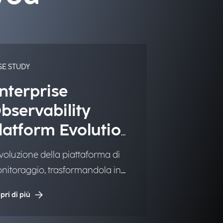
SE STUDY
nterprise
bservability
latform Evolution
on Dynatrace
evoluzione della piattaforma di
nitoraggio, trasformandola in
 sistema End-to-End e
pri di più
egrando i vari strumenti di IT
nitoring e IT Service