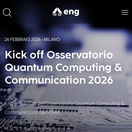
26 FEBBRAIO 2026 • MILANO
Kick off Osservatorio
Quantum Computing &
Communication 2026
Eng è Sponsor dell’Osservatorio Quantum Computing &
Communication del PoliMi.