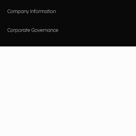
Company Information
Corporate Governance
Environmental Social Governance
More
Careers
Engage
Diversity, Equity & Inclusion