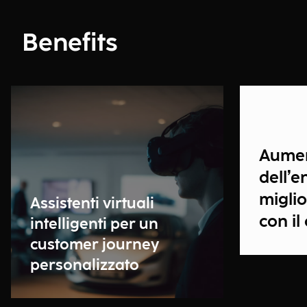
Benefits
Aume
dell’
miglio
Assistenti virtuali
con il
intelligenti per un
customer journey
personalizzato