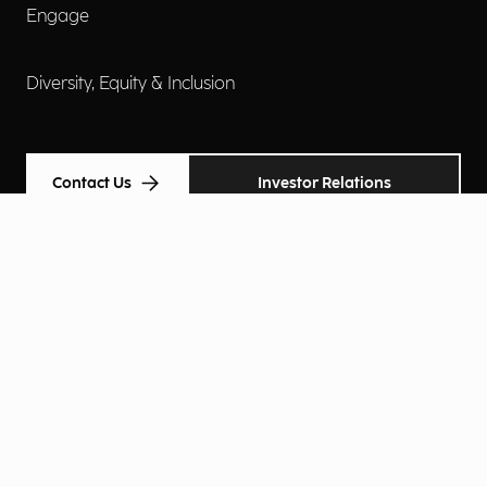
Engage
Diversity, Equity & Inclusion
Contact Us
Investor Relations
Termini d'uso
Accessibilità
Cookie Policy
Privacy Policy
Informative Privacy
Preferenze Privacy
© Engineering Ingegneria Informatica Spa 2026