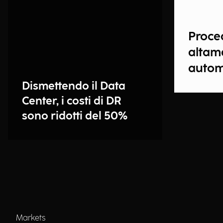
Proce
altam
autom
Dismettendo il Data
Center, i costi di DR
sono ridotti del 50%
Markets