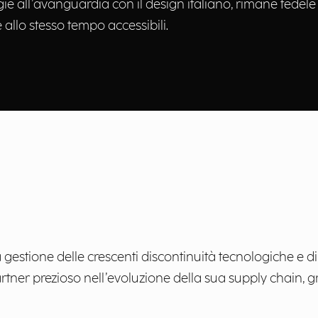
 all’avanguardia con il design italiano, rimane fedele a
e allo stesso tempo accessibili.
a gestione delle crescenti discontinuità tecnologiche e 
rtner prezioso nell’evoluzione della sua supply chain, g