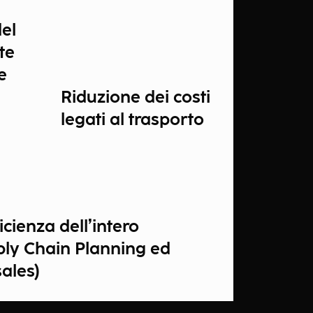
el
te
e
Riduzione dei costi
legati al trasporto
cienza dell’intero
ply Chain Planning ed
ales)