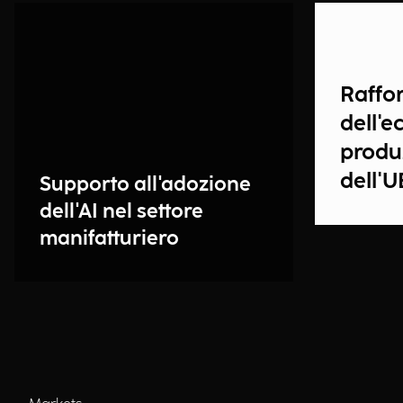
Raffo
dell'e
produ
dell'U
Supporto all'adozione
dell'AI nel settore
manifatturiero