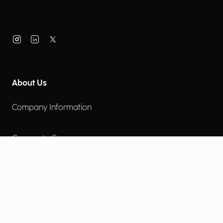
About Us
Company Information
Corporate Governance
Environmental Social Governance
More