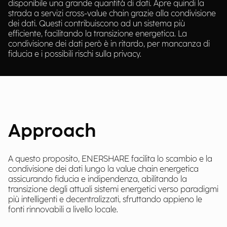
disponibile una grande quantità di dati. Apre quindi la
strada a servizi cross-value chain grazie alla condivisione
dei dati. Questi contribuiscono ad un sistema più
efficiente, facilitando la transizione energetica. La
condivisione dei dati però è in ritardo, per mancanza di
fiducia e i possibili rischi sulla privacy.
Approach
A questo proposito, ENERSHARE facilita lo scambio e la
condivisione dei dati lungo la value chain energetica
assicurando fiducia e indipendenza, abilitando la
transizione degli attuali sistemi energetici verso paradigmi
più intelligenti e decentralizzati, sfruttando appieno le
fonti rinnovabili a livello locale.