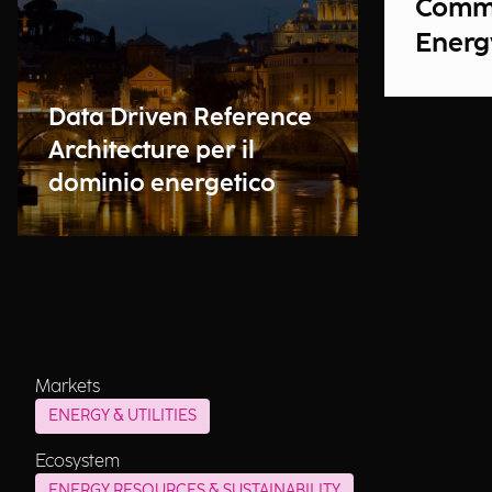
Comm
Energ
Data Driven Reference
Architecture per il
dominio energetico
Markets
ENERGY & UTILITIES
Ecosystem
ENERGY RESOURCES & SUSTAINABILITY