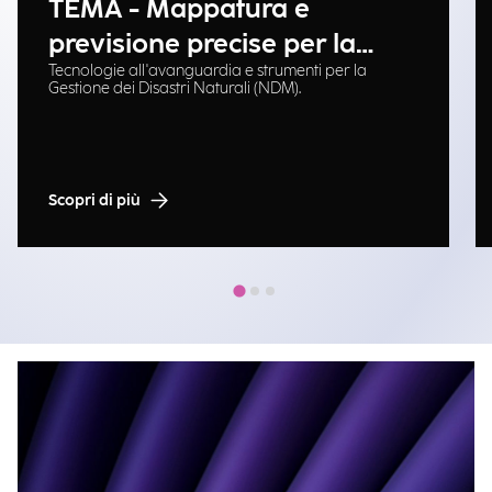
TEMA - Mappatura e
previsione precise per la
Tecnologie all'avanguardia e strumenti per la
gestione delle emergenze
Gestione dei Disastri Naturali (NDM).
Scopri di più