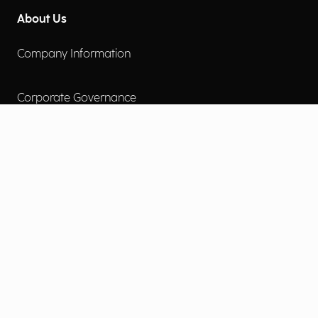
About Us
Company Information
Corporate Governance
Environmental Social Governance
More
Careers
Engage
Diversity, Equity & Inclusion