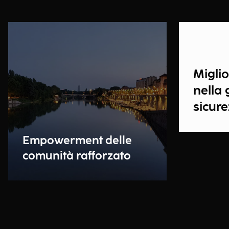
Migli
nella 
sicur
Empowerment delle
comunità rafforzato