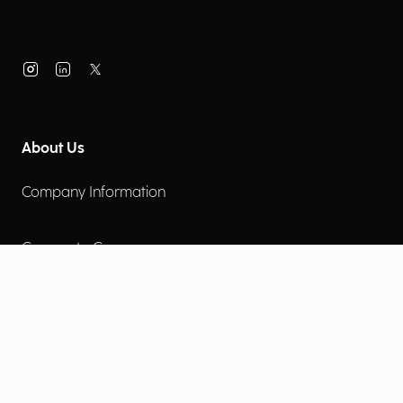
About Us
Company Information
Corporate Governance
Environmental Social Governance
More