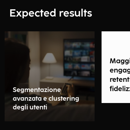
Expected results
Maggi
engag
retent
fideli
Segmentazione
avanzata e clustering
degli utenti