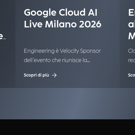
Google Cloud AI
E
Live Milano 2026
a
e
M
Engineering è Velocity Sponsor
Clo
dell’evento che riunisce la
re
Community di Google.
Scopri di più
Sco