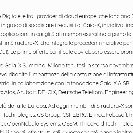
igitale, è tra i provider di cloud europei che lanciano St
in grado di soddisfare i requisiti di Gaia-X, iniziativa fin
plicazioni, in cui gli Stati membri esercitino a pieno la
 in Structura-X, che integra le precedenti iniziative per 
oDat). Le prime offerte certificate dovrebbero essere pron
te Gaia-X Summit di Milano tenutosi lo scorso novembre. 
a ribadito l’importanza della costruzione di infrastrutt
stria. In collaborazione con la fondazione Gaia-X AISBL, 
o: Atos, Aruba.it, DE-CIX, Deutsche Telekom, Engineerin
ietà da tutta Europa. Ad oggi i membri di Structura-X so
t Technologies, CS Group, CSI, EBRC, Elmec, Fabasoft, 
yer, OpenNebula Systems, OSSM, ThreeFold Tech, Tietoev
i i servizi infrastrutturali. Queste società hanno inoltre 