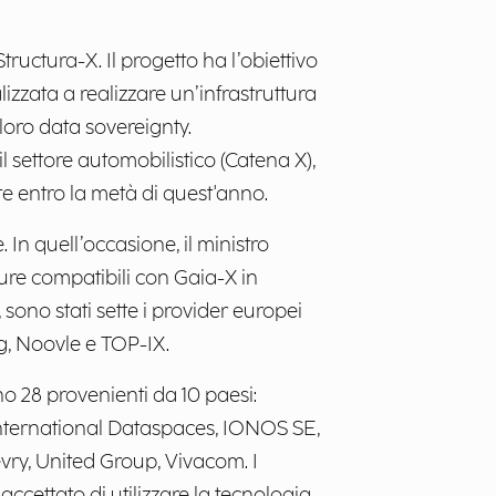
ructura-X. Il progetto ha l’obiettivo
alizzata a realizzare un’infrastruttura
 loro data sovereignty.
il settore automobilistico (Catena X),
te entro la metà di quest'anno.
In quell’occasione, il ministro
ure compatibili con Gaia-X in
sono stati sette i provider europei
g, Noovle e TOP-IX.
no 28 provenienti da 10 paesi:
International Dataspaces, IONOS SE,
ry, United Group, Vivacom. I
accettato di utilizzare la tecnologia