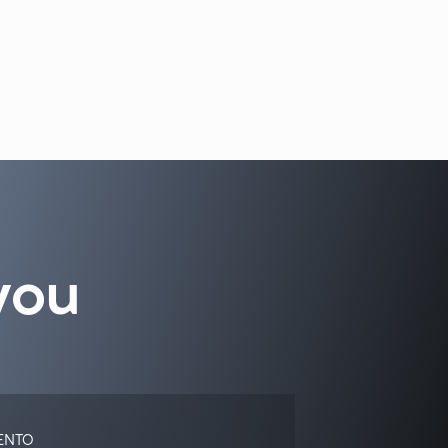
you
ENTO