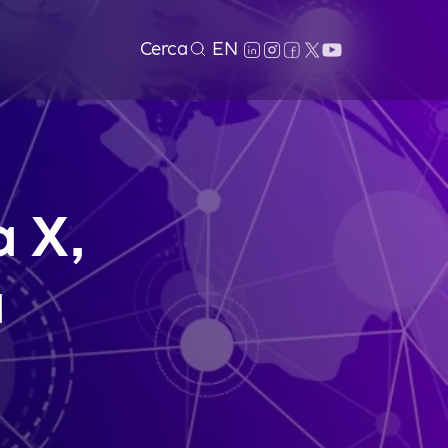
Cerca
EN
a X,
a