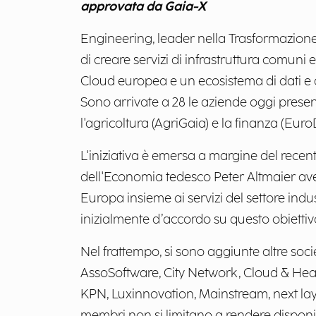
approvata da Gaia-X
Engineering, leader nella Trasformazione D
di creare servizi di infrastruttura comuni e 
Cloud europea e un ecosistema di dati e ap
Sono arrivate a 28 le aziende oggi presenti
l'agricoltura (AgriGaia) e la finanza (Eur
L'iniziativa è emersa a margine del recen
dell'Economia tedesco Peter Altmaier avev
Europa insieme ai servizi del settore indu
inizialmente d’accordo su questo obiettiv
Nel frattempo, si sono aggiunte altre soc
AssoSoftware, City Network, Cloud & Hea
KPN, Luxinnovation, Mainstream, next la
membri non si limitano a rendere disponibil