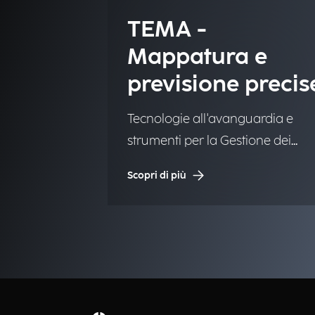
TEMA -
Mappatura e
previsione precis
per la gestione
Tecnologie all'avanguardia e
delle emergenze
strumenti per la Gestione dei
Disastri Naturali (NDM).
Scopri di più