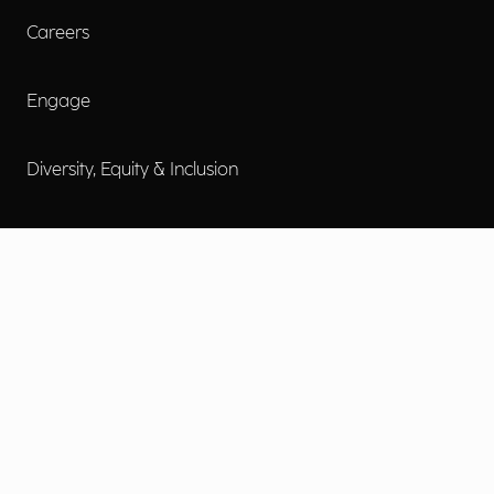
Careers
Engage
Diversity, Equity & Inclusion
Contact Us
Investor Relations
Termini d'uso
Accessibilità
Cookie Policy
Privacy Policy
Informative Privacy
Preferenze Privacy