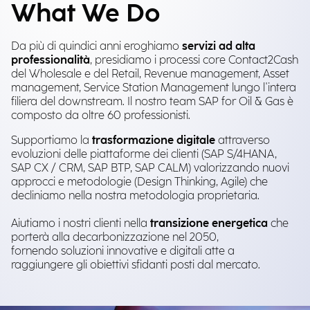
What We Do
Da più di quindici anni eroghiamo
servizi ad alta
professionalità
, presidiamo i processi core Contact2Cash
del Wholesale e del Retail, Revenue management, Asset
management, Service Station Management lungo l'intera
filiera del downstream. Il nostro team SAP for Oil & Gas è
composto da oltre 60 professionisti.
Supportiamo la
trasformazione digitale
attraverso
evoluzioni delle piattaforme dei clienti (SAP S/4HANA,
SAP CX / CRM, SAP BTP, SAP CALM) valorizzando nuovi
approcci e metodologie (Design Thinking, Agile) che
decliniamo nella nostra metodologia proprietaria.
Aiutiamo i nostri clienti nella
transizione energetica
che
porterà alla decarbonizzazione nel 2050,
fornendo soluzioni innovative e digitali atte a
raggiungere gli obiettivi sfidanti posti dal mercato.