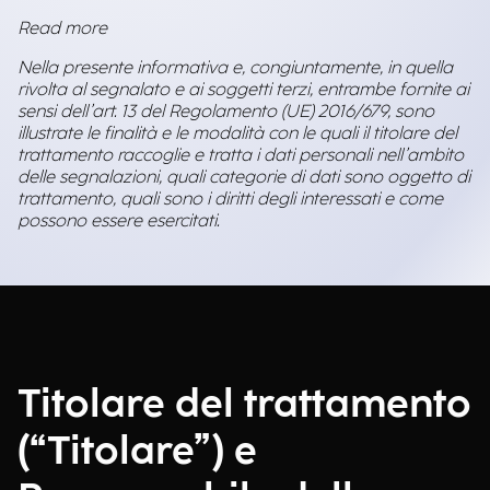
Read more
Nella presente informativa e, congiuntamente, in quella
rivolta al segnalato e ai soggetti terzi, entrambe fornite ai
sensi dell’art. 13 del Regolamento (UE) 2016/679, sono
illustrate le finalità e le modalità con le quali il titolare del
trattamento raccoglie e tratta i dati personali nell’ambito
delle segnalazioni, quali categorie di dati sono oggetto di
trattamento, quali sono i diritti degli interessati e come
possono essere esercitati.
Titolare del trattamento
(“Titolare”) e