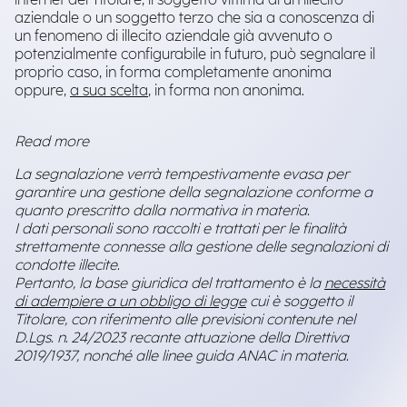
internet del Titolare, il soggetto vittima di un illecito
aziendale o un soggetto terzo che sia a conoscenza di
un fenomeno di illecito aziendale già avvenuto o
potenzialmente configurabile in futuro, può segnalare il
proprio caso, in forma completamente anonima
oppure,
a sua scelta
, in forma non anonima.
Read more
La segnalazione verrà tempestivamente evasa per
garantire una gestione della segnalazione conforme a
quanto prescritto dalla normativa in materia.
I dati personali sono raccolti e trattati per le finalità
strettamente connesse alla gestione delle segnalazioni di
condotte illecite.
Pertanto, la base giuridica del trattamento è la
necessità
di adempiere a un obbligo di legge
cui è soggetto il
Titolare, con riferimento alle previsioni contenute nel
D.Lgs. n. 24/2023 recante attuazione della Direttiva
2019/1937, nonché alle linee guida ANAC in materia.