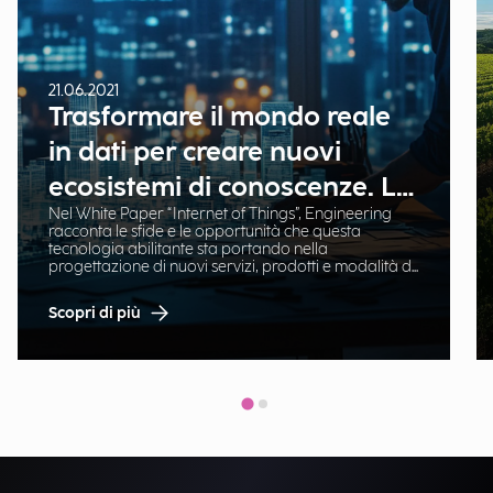
21.06.2021
Trasformare il mondo reale
in dati per creare nuovi
ecosistemi di conoscenze. La
Nel White Paper “Internet of Things”, Engineering
vision di Engineering nell'IOT
racconta le sfide e le opportunità che questa
tecnologia abilitante sta portando nella
progettazione di nuovi servizi, prodotti e modalità di
interagire con gli oggetti, gli individui e l’ambiente.
Dal Digital Industry alle Augmented City, dall’E-
Scopri di più
Health alla Smart Energy & Utilities