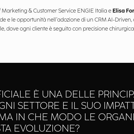
f Marketing & Customer Service ENGIE Italia e
Elisa Fo
de e le opportunità nell’adozione di un CRM AI-Driven, d
le, dove ogni cliente è seguito con precisione chirurgica
FICIALE È UNA DELLE PRINCI
NI SETTORE E IL SUO IMPAT
 MA IN CHE MODO LE ORGAN
TA EVOLUZIONE?