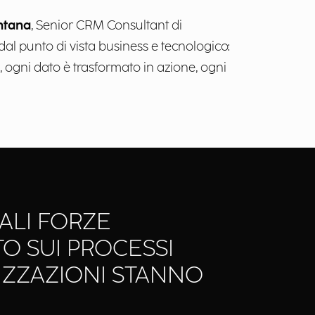
ntana
, Senior CRM Consultant di
al punto di vista business e tecnologico:
, ogni dato è trasformato in azione, ogni
PALI FORZE
TO SUI PROCESSI
IZZAZIONI STANNO