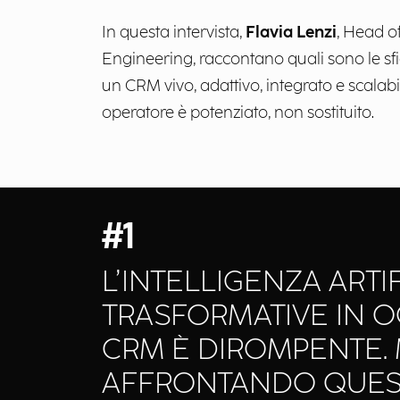
In questa intervista,
Flavia Lenzi
, Head o
Engineering, raccontano quali sono le sfi
un CRM vivo, adattivo, integrato e scalabi
operatore è potenziato, non sostituito.
#1
L’INTELLIGENZA ARTI
TRASFORMATIVE IN OG
CRM È DIROMPENTE.
AFFRONTANDO QUES