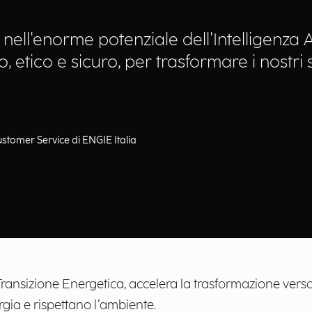
ll'enorme potenziale dell'Intelligenza Ar
 etico e sicuro, per trasformare i nostri s
stomer Service di ENGIE Italia
 Transizione Energetica, accelera la trasformazione ver
gia e rispettano l’ambiente.