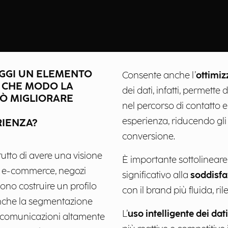
 OGGI UN ELEMENTO
Consente anche l’
ottimiz
N CHE MODO LA
dei dati, infatti, permette 
PUÒ MIGLIORARE
nel percorso di contatto e 
esperienza, riducendo gl
RIENZA?
conversione.
tutto di avere una visione
È importante sottolineare
da e-commerce, negozi
significativo alla
soddisfa
sono costruire un profilo
con il brand più fluida, r
anche la segmentazione
L’
uso intelligente dei dati
di comunicazioni altamente