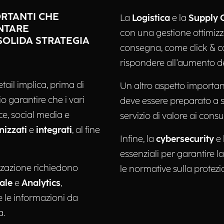
ORTANTI CHE
La
Logistica
e la
Supply 
NTARE
con una gestione ottimizza
SOLIDA STRATEGIA
consegna, come click & co
rispondere all'aumento deg
ail implica, prima di
Un altro aspetto importan
io garantire che i vari
deve essere preparato a sf
e, social media e
servizio di valore ai cons
nizzati
e
integrati
, al fine
Infine, la
cybersecurity
e 
essenziali per garantire la 
lizzazione richiedono
le normative sulla protezi
iale
e
Analytics
,
e le informazioni da
a.