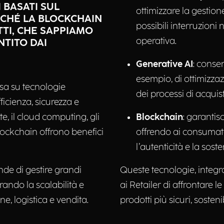
I BASATI SUL
ottimizzare la gestion
NCHÉ LA BLOCKCHAIN
possibili interruzioni 
TTI, CHE SAPPIAMO
operativa.
NTITO DAI
Generative AI
: conse
esempio, di ottimizzaz
asa su tecnologie
dei processi di acquis
icienza, sicurezza e
te, il cloud computing, gli
Blockchain
: garantis
 blockchain offrono benefici
offrendo ai consumator
l’autenticità e la soste
nde di gestire grandi
Queste tecnologie, integr
rando la scalabilità e
ai Retailer di affrontare 
ne, logistica e vendita.
prodotti più sicuri, sosteni