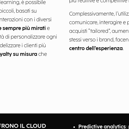
più reattive e competitive
learning, è possibile
piccoli, basati su
Complessivamente, l’utiliz
terazioni con i diversi
comunicare, interagire e 
te sempre più mirati
e
acquisti “tailored”, aume
lità di personalizzare ogni
stessi verso i brand, facen
elizzare i clienti più
centro dell’esperienza
.
yalty su misura
che
FRONO IL CLOUD
Predictive analytics
: