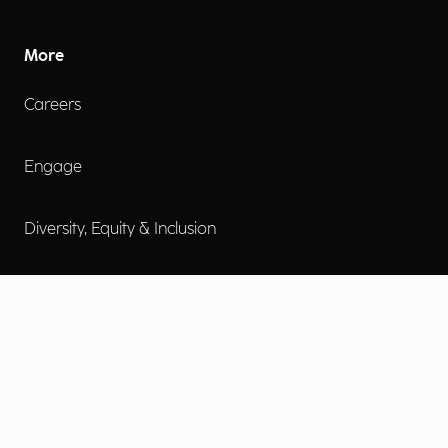
More
Careers
Engage
Diversity, Equity & Inclusion
Contact Us
Investor Relations
Termini d'uso
Accessibilità