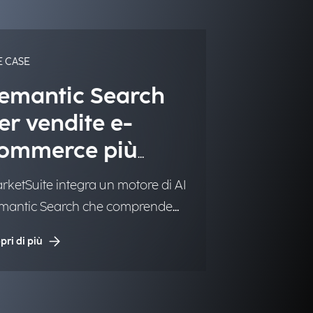
E CASE
emantic Search
er vendite e-
ommerce più
fficaci
rketSuite integra un motore di AI
mantic Search che comprende
ntento dell’utente e restituisce
pri di più
ultati più pertinenti, migliorando
nversioni ed esperienza
acquisto.