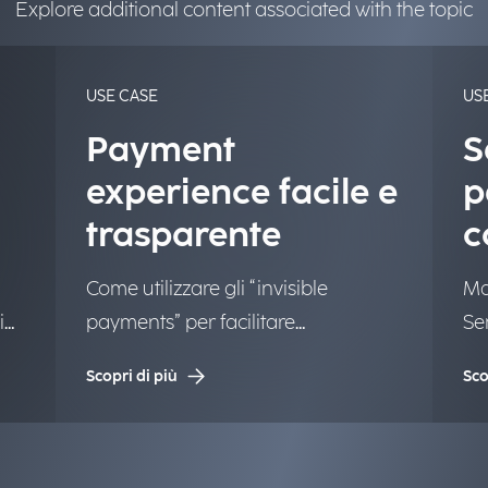
Explore additional content associated with the topic
USE CASE
US
Payment
S
experience facile e
p
trasparente
c
e
Come utilizzare gli “invisible
Ma
i
payments” per facilitare
Se
l'esperienza d'acquisto
l’i
Scopri di più
Sco
ris
co
d’