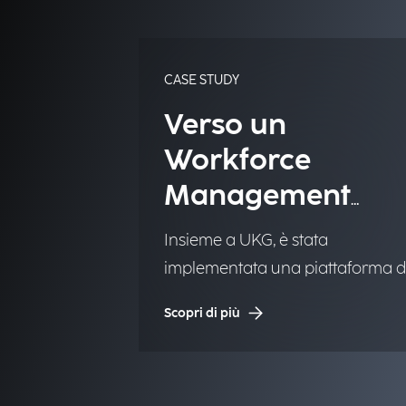
CASE STUDY
Verso un
Workforce
Management
Intelligente e
Insieme a UKG, è stata
Scalabile
implementata una piattaforma d
Workforce Management per
Scopri di più
migliorare globalmente la
rilevazione delle presenze, la
pianificazione e l'efficienza