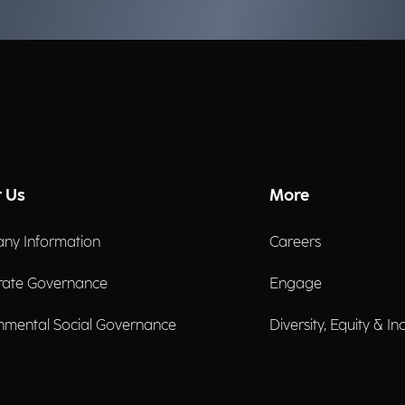
 Us
More
ny Information
Careers
rate Governance
Engage
nmental Social Governance
Diversity, Equity & In