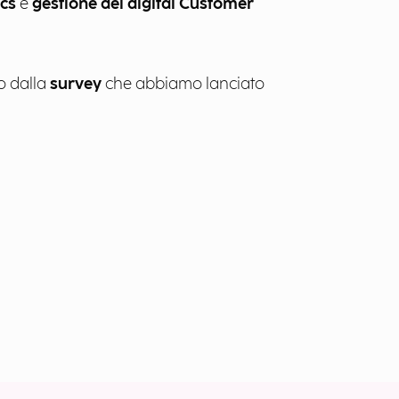
ics
e
gestione del digital Customer
 dalla
survey
che abbiamo lanciato