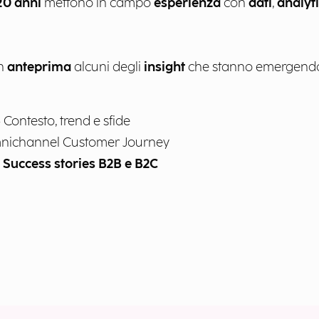
 20 anni
mettono in campo
esperienza
con
dati
,
analyt
in
anteprima
alcuni degli
insight
che stanno emergendo
 Contesto, trend e sfide
nichannel Customer Journey
-
Success stories B2B e B2C