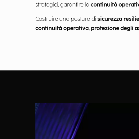
strategici, garantire la
continuità operati
Costruire una postura di
sicurezza resili
continuità operativa
,
protezione degli as