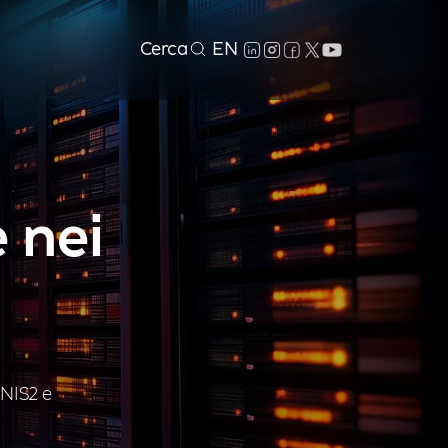
Cerca
EN
e nei
 NIS2 e