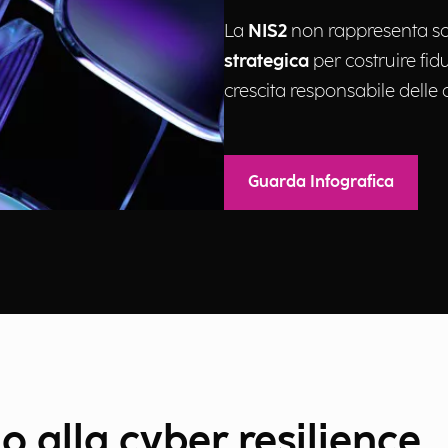
La
NIS2
non rappresenta s
strategica
per costruire fid
crescita responsabile delle 
Guarda Infografica
o alla cyber resilience