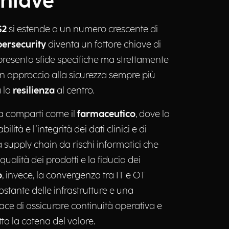
chiave
S2
si estende a un numero crescente di
bersecurity
diventa un fattore chiave di
presenta sfide specifiche ma strettamente
n approccio alla sicurezza sempre più
a la
resilienza
al centro.
a comparti come il
farmaceutico
, dove la
ilità e l’integrità dei dati clinici e di
supply chain da rischi informatici che
alità dei prodotti e la fiducia dei
o
, invece, la convergenza tra IT e OT
stante delle infrastrutture e una
ce di assicurare continuità operativa e
tta la catena del valore.