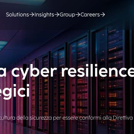
Solutions
Insights
Group
Careers
a cyber resilienc
egici
ltura della sicurezza per essere conformi alla Direttiva