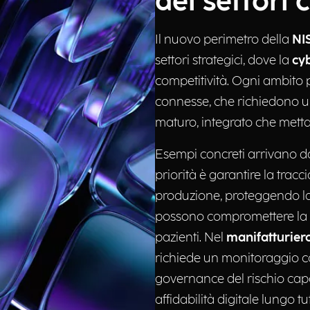
dei settori 
Il nuovo perimetro della
NI
settori strategici, dove la
cy
competitività. Ogni ambito 
connesse, che richiedono u
maturo, integrato che mett
Esempi concreti arrivano d
priorità è garantire la tracciab
produzione, proteggendo la 
possono compromettere la qu
pazienti. Nel
manifatturier
richiede un monitoraggio co
governance del rischio capa
affidabilità digitale lungo tu