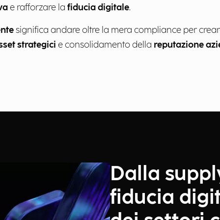
va
e rafforzare la
fiducia digitale
.
ente
significa andare oltre la mera compliance per crea
set strategici
e consolidamento della
reputazione azi
Dalla suppl
fiducia digit