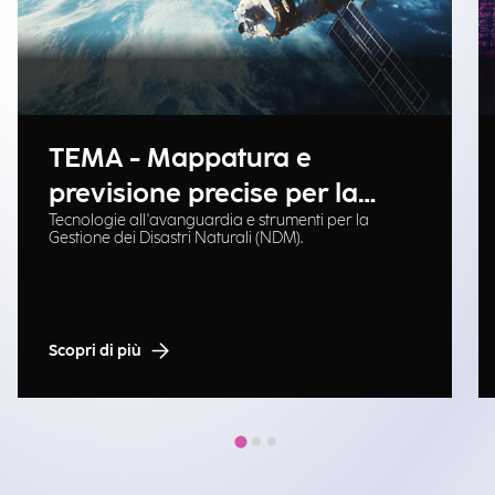
TEMA - Mappatura e
previsione precise per la
Tecnologie all'avanguardia e strumenti per la
gestione delle emergenze
Gestione dei Disastri Naturali (NDM).
Scopri di più