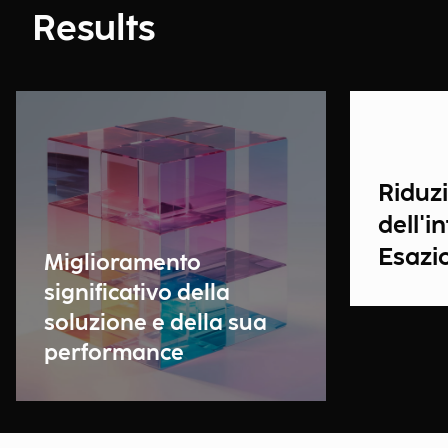
Results
Riduzi
dell'i
Esazi
Miglioramento
significativo della
soluzione e della sua
performance