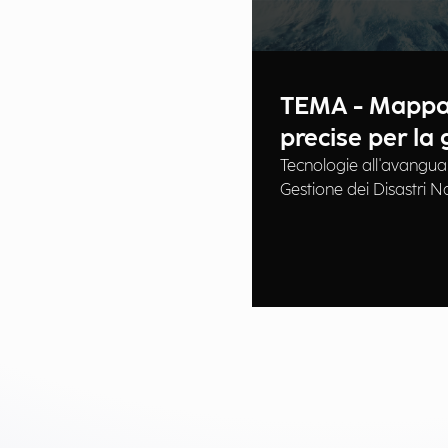
TEMA - Mappat
precise per la 
emergenze
Tecnologie all'avanguar
Gestione dei Disastri N