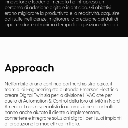
innovatore e leader di mercato ha intrapreso un
percorso di adozione digitale in anticipo. Gli obiettivi
erano migliorare la produttività e la redditività, acquisire
dati sulle inefficienze, migliorare la precisione dei dati di
input e ridurre al minimo i tempi di acquisizione dei dati.
Approach
Nell'ambito di una continua partnership strategica, il
team di di Engineering sta aiutando Emerson Electric a
creare Digital Twin sia per la divisione HVAC che per
quella di Automation & Control della loro attività in Nord
America. I nostri specialisti di automazione e controllo
hanno anche aiutato il cliente a implementare,
connettere e integrare soluzioni digitali per i suoi impianti
di produzione termoelettrica in Italia.