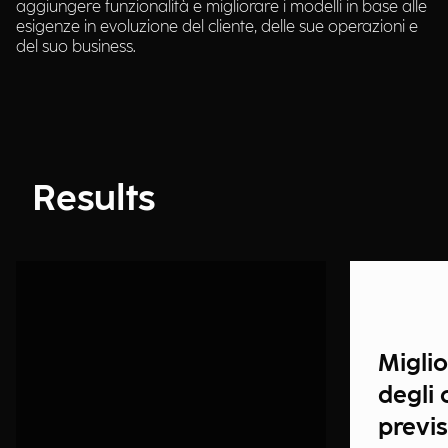
aggiungere funzionalità e migliorare i modelli in base alle
esigenze in evoluzione del cliente, delle sue operazioni e
del suo business.
Results
Migli
degli 
previs