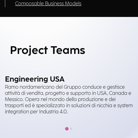
Composable Business Models
Project Teams
Engineering USA
I
Ramo nordamericano del Gruppo conduce e gestisce
Le
attività di vendita, progetto e supporto in USA, Canada e
M
Messico. Opera nel mondo della produzione e dei
Ma
trasporti ed è specializzato in soluzioni di nicchia e system
an
integration per Industria 4.0.
mo