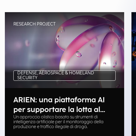
RESEARCH PROJECT
DEFENSE, AEROSPACE & HOMELAND
SECURITY
ARIEN: una piattaforma AI
per supportare la lotta al
Un approccio olistico basato su strumenti di
traffico illegale di droga
intelligenza artificiale per il monitoraggio della
produzione e traffico illegale di droga.