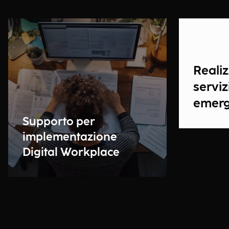
Reali
serviz
emerg
Supporto per
implementazione
Digital Workplace