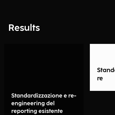
Results
Stand
re
Standardizzazione e re-
engineering del
reporting esistente