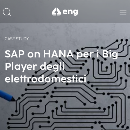
CASE STUDY
SAP on HANA per i Big
Player degli
elettrodomestici