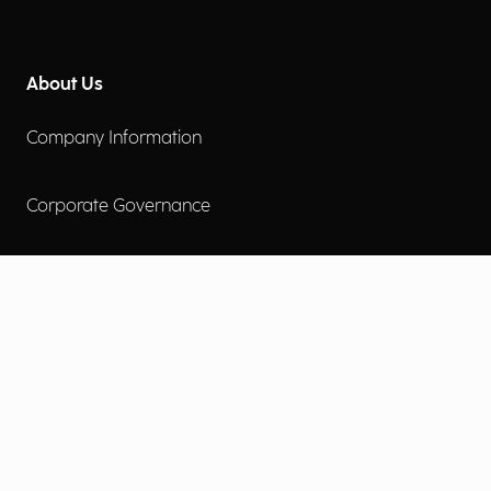
About Us
Company Information
Corporate Governance
Environmental Social Governance
More
Careers
Engage