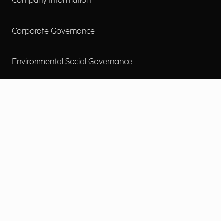
Company Information
Corporate Governance
Environmental Social Governance
More
Careers
Engage
Diversity, Equity & Inclusion