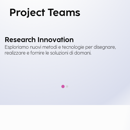
Project Teams
Research Innovation
M
Esploriamo nuovi metodi e tecnologie per disegnare,
Af
realizzare e fornire le soluzioni di domani.
tr
an
mi
bi