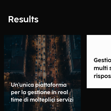
Results
Gesti
multi 
rispo
Un'unica piattaforma
per la gestione in real
time di molteplici servizi