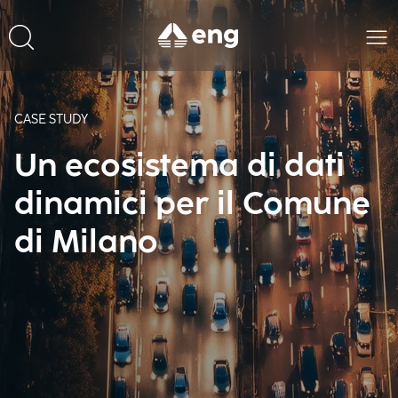
CASE STUDY
Un ecosistema di dati
dinamici per il Comune
di Milano