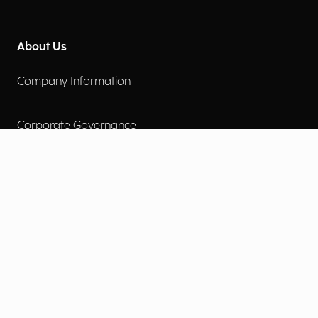
About Us
Company Information
Corporate Governance
Environmental Social Governance
More
Careers
Engage