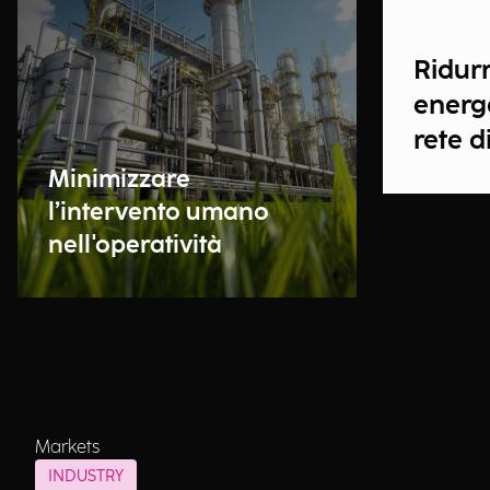
Ridurr
energe
rete d
Minimizzare
l’intervento umano
nell'operatività
Markets
INDUSTRY