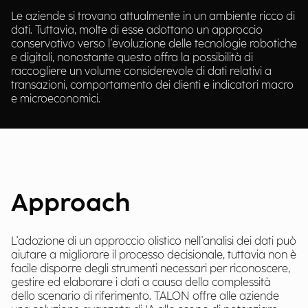
Le aziende si trovano attualmente in un ambiente ricco di
dati. Tuttavia, molte di esse adottano un approccio
conservativo verso l'evoluzione delle tecnologie robotiche
e digitali, nonostante questo offra la possibilità di
raccogliere un volume considerevole di dati relativi a
transazioni, comportamento dei clienti e indicatori macro
e microeconomici.
Approach
L'adozione di un approccio olistico nell'analisi dei dati può
aiutare a migliorare il processo decisionale, tuttavia non è
facile disporre degli strumenti necessari per riconoscere,
gestire ed elaborare i dati a causa della complessità
dello scenario di riferimento. TALON offre alle aziende