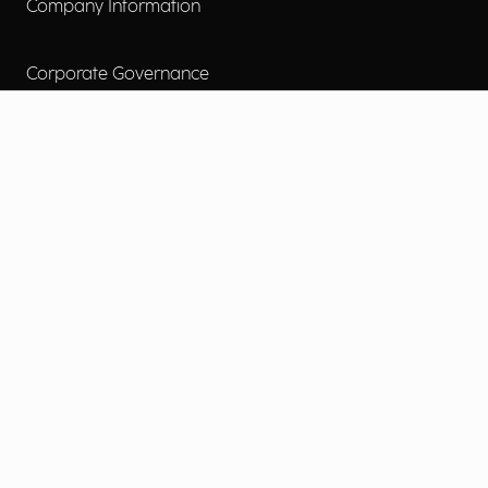
Company Information
Corporate Governance
Environmental Social Governance
More
Careers
Engage
Diversity, Equity & Inclusion