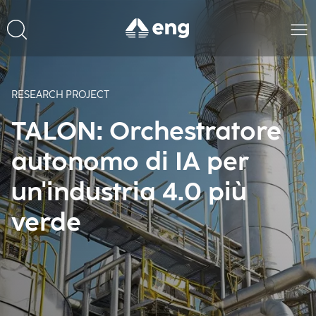
RESEARCH PROJECT
TALON: Orchestratore
autonomo di IA per
un'industria 4.0 più
verde