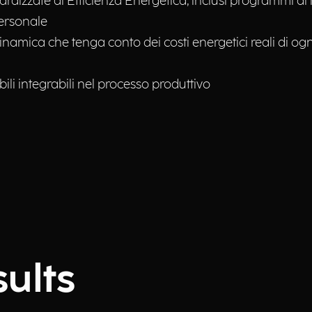
rdizzate di Efficienza Energetica, inclusi programmi d
Personale
Dinamica che tenga conto dei costi energetici reali di og
li integrabili nel processo produttivo
ults