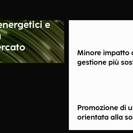
energetici e
a
ercato
Minore impatto 
gestione più sost
Promozione di u
orientata alla so