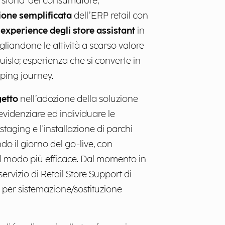
 ‘storia’ del consumatore,
ione semplificata
dell’ERP retail con
experience degli store assistant
in
gliandone le attività a scarso valore
isto; esperienza che si converte in
ping journey.
getto
nell’adozione della soluzione
evidenziare ed individuare le
staging e l'installazione di parchi
o il giorno del go-live, con
nel modo più efficace. Dal momento in
ervizio di Retail Store Support di
 per sistemazione/sostituzione