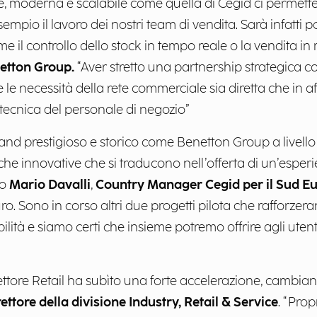
e, moderna e scalabile come quella di Cegid ci permette 
sempio il lavoro dei nostri team di vendita. Sarà infatti pos
il controllo dello stock in tempo reale o la vendita in 
etton Group.
“Aver stretto una partnership strategica c
le le necessità della rete commerciale sia diretta che in a
tecnica del personale di negozio”
and prestigioso e storico come Benetton Group a livello
iche innovative che si traducono nell’offerta di un’esp
to
Mario Davalli
,
Country Manager Cegid per il Sud E
o. Sono in corso altri due progetti pilota che rafforzer
lità e siamo certi che insieme potremo offrire agli utent
l settore Retail ha subìto una forte accelerazione, camb
ettore della divisione Industry, Retail & Service
. “Pro