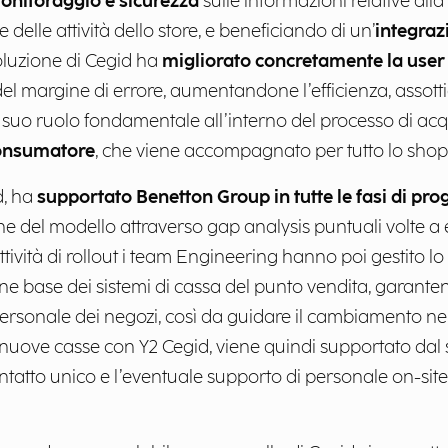
onitoraggio e sicurezza
sulle informazioni relative alla
 delle attività dello store, e beneficiando di un’
integraz
 soluzione di Cegid ha
migliorato concretamente la user 
el margine di errore, aumentandone l’efficienza, assotti
suo ruolo fondamentale all’interno del processo di acqu
consumatore
, che viene accompagnato per tutto lo shop
d, ha
supportato Benetton Group in tutte le fasi di pro
one del modello attraverso gap analysis puntuali volte a 
ttività di rollout i team Engineering hanno poi gestito lo 
e base dei sistemi di cassa del punto vendita, garantend
l personale dei negozi, così da guidare il cambiamento 
 nuove casse con Y2 Cegid, viene quindi supportato dal s
tatto unico e l’eventuale supporto di personale on-site