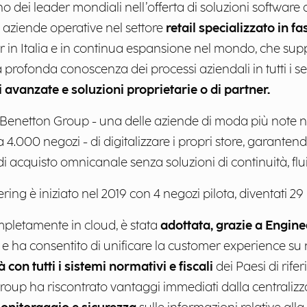
o dei leader mondiali nell’offerta di soluzioni softwar
 aziende operative nel settore
retail specializzato in f
er in Italia e in continua espansione nel mondo, che sup
profonda conoscenza dei processi aziendali in tutti i s
i avanzate e soluzioni proprietarie o di partner.
 Benetton Group - una delle aziende di moda più note n
a 4.000 negozi - di digitalizzare i propri store, gara
i acquisto omnicanale senza soluzioni di continuità, fluida
ring è iniziato nel 2019 con 4 negozi pilota, diventati 29
mpletamente in cloud, è stata
adottata, grazie a Enginee
e ha consentito di unificare la customer experience su ne
 con tutti i sistemi normativi e fiscali
dei Paesi di rife
up ha riscontrato vantaggi immediati dalla centralizzaz