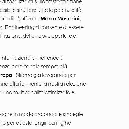
di focalizzarci sulla trasformazione
sibile sfruttare tutte le potenzialità
mobilità”, afferma
Marco Moschini,
on Engineering ci consente di essere
ffiliazione, dalle nuove aperture al
 internazionale, mettendo a
erienza omnicanale sempre più
uropa
. “Stiamo già lavorando per
anno ulteriormente la nostra relazione
i una multicanalità ottimizzata e
iandone in modo profondo le strategie
prio per questo, Engineering ha