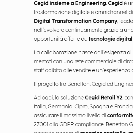
Cegid insieme a Engineering
.
Cegid
è un
trasformazione digitale e omnichannel di
Digital Transformation Company
, lead
nell’evolvere continuamente grazie a una 
opportunità offerte da
tecnologie digital
La collaborazione nasce dall’esigenza di
mercati con una rete commerciale di circ
staff adibito alle vendite e un’esperienza d
Il progetto tra Benetton, Cegid ed Enginee
Ad oggi, la soluzione
Cegid Retail Y2
, co
Italia, Germania, Cipro, Spagna e Francia 
assicurare il massimo livello di
conformità
27001 alla GDPR compliance. Benetton Gro