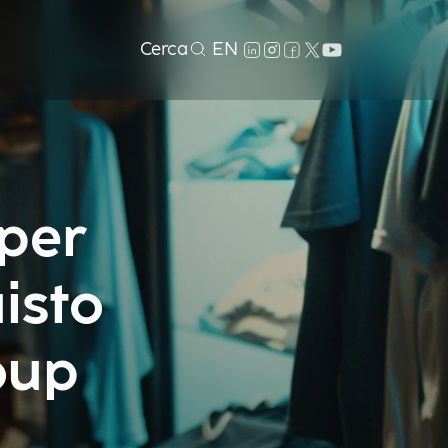
Cerca
EN
 per
isto
oup