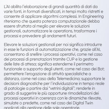
L’AI abilita l’elaborazione di grandi quantità di dati da
varie fonti, in formati diversificati, in tempi molto ristretti e
consente di applicare algoritmi complessi. In Engineering
riteniamo che questa potenza computazionale debba
essere sfruttata al meglio per elevare le soluzioni
gestionali, automatizzare le operations, trasformare i
processi e prevedere gli andamenti futuri.
Elevare le soluzioni gestionali per noi significa introdurre
in esse le funzioni di automatizzazione che, grazie all’AI,
consentano di snellire i processi operativi, come nel caso
dei processi di prenotazioni tramite CUP e la gestione
delle liste di attesa; significa estenderne il perimetro
funzionale a supporto degli utenti, come nel caso dei Bot;
permettere l’erogazione di attività specialistiche a
distanza, come nel caso della Telemedicina; supportare le
decisioni diagnostiche per l’individuazione in tempo reale
di patologie a partire dai “vetrini digitali”; renderle in
grado di suggerire le più opportune rimodellazioni dei
processi operativi in coerenza con le dinamiche rilevate,
simulate o predette, come nel caso dei Digital Twin
applicati alla gestione delle sale operatorie.