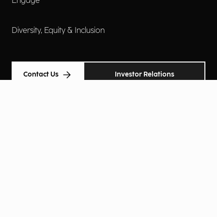
Engage
Diversity, Equity & Inclusion
Contact Us
Investor Relations
Termini d'uso
Accessibilità
Cookie Policy
Privacy Policy
Informative Privacy
Preferenze Privacy
© Engineering Ingegneria Informatica Spa 2026