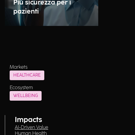
Più sicurezza per i
pazienti
Markets
HEALTHCARE
Ecosystem
WELLBEING
Impacts
AI-Driven Value
Human Health