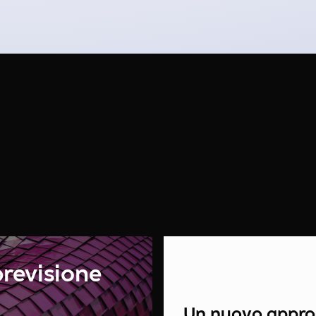
 previsione
Un nuovo approcc