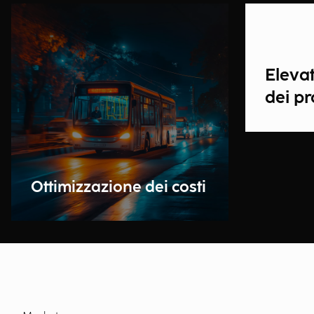
Elevat
dei pr
Ottimizzazione dei costi