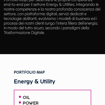
Portfolio Map, per descrivere le proprie competenze
end-to-end per il settore Energy & Utilities. Integrando le
nostre competenze e la nostra profonda conoscenza del
settore, con piattaforme digitali, servizi dedicati e
tecnologie abilitanti, evolviamo i modelli di business ed i
processi dei nostri clienti lungo l'intera filiera dell'energia,
in modo del tutto sicuro, secondo i paradigmi della
Trasformazione Digitale.
PORTFOLIO MAP
Energy & Utility
OIL
POWER