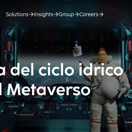
Solutions
Insights
Group
Careers
 del ciclo idrico
el Metaverso