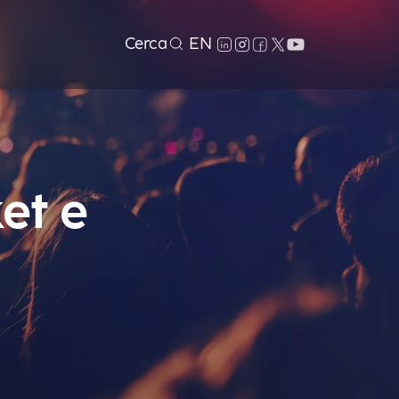
Cerca
EN
et e