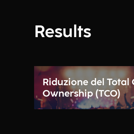
Results
Riduzione del Total 
Ownership (TCO)