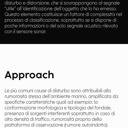
disturbo e distorsione, che si sovrappongono al segnale
“utile” all’identificazione dell’oggetto che lo ha emesso.
Questo elemento costituisce un fattore di complessità nel
processo di classificazione, soprattutto se si dispone di
poche informazioni o del solo segnale acustico rilevato
con il sensore sonar.
Approach
Le più comuni cause di disturbo sono attribuibili alla
rumorosità stessa dell’ambiente marino, amplificata da
specifiche caratteristiche quali ad esempio: la
conformazione morfologica e tipologia del fondale,
presenza di sorgenti interferenti soprattutto in caso di
alta densità di traffico, rumorosità propria della
piattaforma di osservazione (rumore autoindotto).