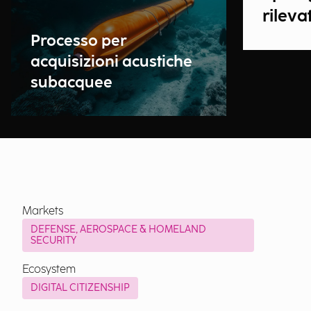
rileva
Processo per
acquisizioni acustiche
subacquee
Markets
DEFENSE, AEROSPACE & HOMELAND
SECURITY
Ecosystem
DIGITAL CITIZENSHIP