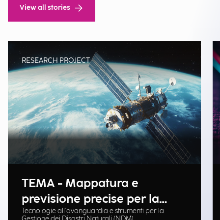
View all stories
RESEARCH PROJECT
TEMA - Mappatura e
previsione precise per la
Tecnologie all'avanguardia e strumenti per la
gestione delle emergenze
Gestione dei Disastri Naturali (NDM).