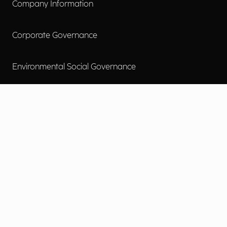
Company Information
Corporate Governance
Environmental Social Governance
More
Careers
Engage
Diversity, Equity & Inclusion