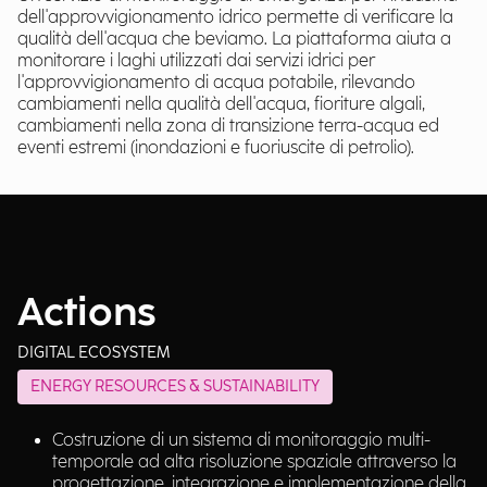
dell'approvvigionamento idrico permette di verificare la
qualità dell'acqua che beviamo. La piattaforma aiuta a
monitorare i laghi utilizzati dai servizi idrici per
l'approvvigionamento di acqua potabile, rilevando
cambiamenti nella qualità dell'acqua, fioriture algali,
cambiamenti nella zona di transizione terra-acqua ed
eventi estremi (inondazioni e fuoriuscite di petrolio).
Actions
DIGITAL ECOSYSTEM
ENERGY RESOURCES & SUSTAINABILITY
Costruzione di un sistema di monitoraggio multi-
temporale ad alta risoluzione spaziale attraverso la
progettazione, integrazione e implementazione della