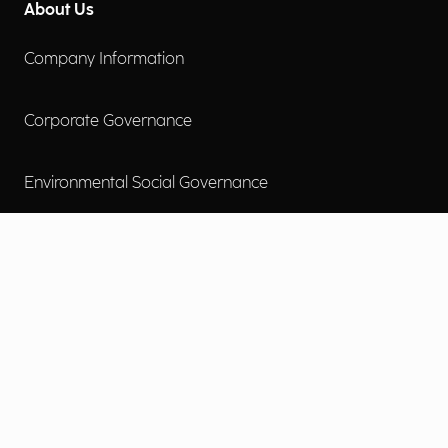
About Us
Company Information
Corporate Governance
Environmental Social Governance
More
Careers
Engage
Diversity, Equity & Inclusion