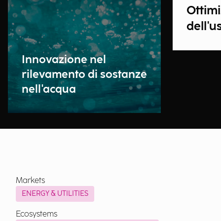
Ottim
dell'u
Innovazione nel
rilevamento di sostanze
nell'acqua
Markets
ENERGY & UTILITIES
Ecosystems