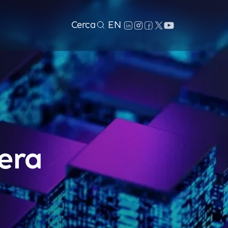
Cerca
EN
'era