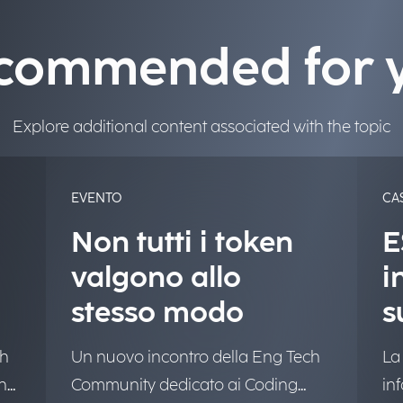
commended for 
Explore additional content associated with the topic
EVENTO
CA
Non tutti i token
E
valgono allo
i
stesso modo
s
a
ch
Un nuovo incontro della Eng Tech
La
one
Community dedicato ai Coding
in