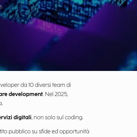
e.
eloper da 10 diversi team di
tware development
. Nel 2025,
a.
ervizi
digitali
, non solo sul coding.
ito pubblico su sfide ed opportunità