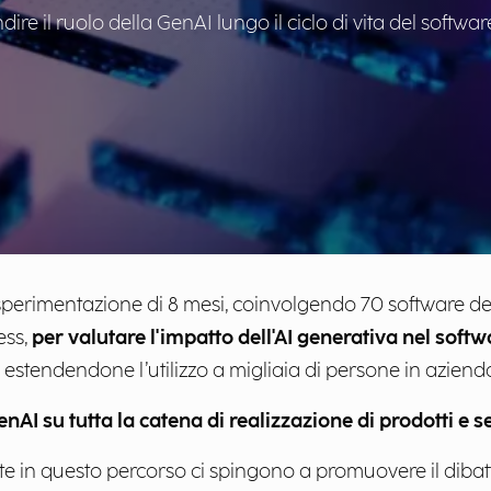
e il ruolo della GenAI lungo il ciclo di vita del softwar
erimentazione di 8 mesi, coinvolgendo 70 software dev
ess,
per valutare l'impatto dell'AI generativa nel sof
estendendone l’utilizzo a migliaia di persone in aziend
genAI su tutta la catena di realizzazione di prodotti e s
e in questo percorso ci spingono a promuovere il dibatt