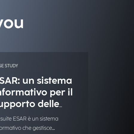
you
SE STUDY
SAR: un sistema
nformativo per il
upporto delle
ttività di ARPAV
 suite ESAR è un sistema
formativo che gestisce