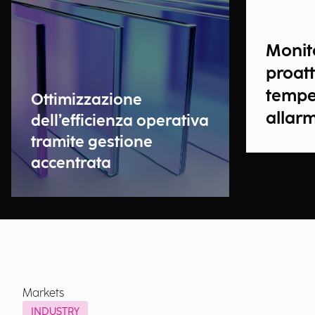
Monit
proatt
tempe
Ottimizzazione
allarm
dell’efficienza operativa
tramite gestione
accentrata
Markets
INDUSTRY