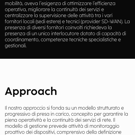
mobilità, aveva l’esigenza di ottimizzare l'efficienza
operativa, migliorare la continuità dei servizi e
centralizzare la supervisione delle attività tra i vari
fornitori locali (sedi estere) e tecnici (provider SD-WAN). La
presenza di diversi fornitori coinvolti richiedeva la
presenza di un unico interlocutore dotato di capacità di
coordinamento, competenze tecniche specialistiche e
gestionali.
Approach
Il nostro approccio si fonda su un modello strutturato e
progressivo di presa in carico, concepito per garantire la
piena operatività e la continuità dei servizi di rete. Il
modello di gestione prevede attività di monitoraggio
proattivo dei dispositivi, comprensivo della definizione