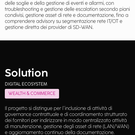
delle soglie e della gestione di eventi e allarmi, con
troubleshooting e gestione delle escalation secondo piani
condivisi, gestione asset di rete e documentazione, fino a
comprendere advisory su segmentazione rete IT/OT e
gestione diretta dei provider di SD-WAN.
Solution
DIGITAL ECOSYSTEM
WEALTH & COMMERCE
Il progetto si distingue per l’inclusione di attività di
governance contrattuale e di coordinamento strutturato
dei fornitori per indirizzare in modo centralizzato attività
di manutenzione, gestione degli asset di rete (LAN/WAN)
e aggiornamento continuo della documentazione.